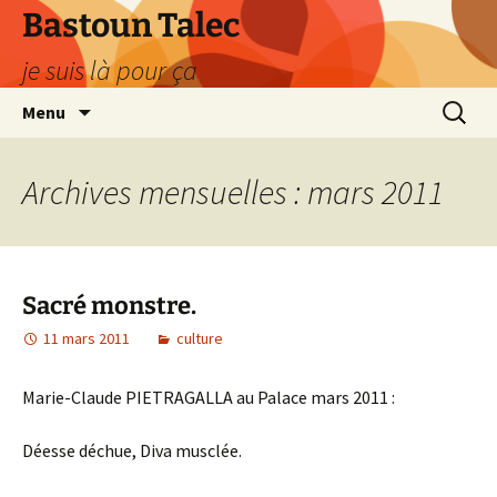
Aller
Bastoun Talec
au
je suis là pour ça
contenu
Recherc
Menu
Archives mensuelles : mars 2011
Sacré monstre.
11 mars 2011
culture
Marie-Claude PIETRAGALLA au Palace mars 2011 :
Déesse déchue, Diva musclée.